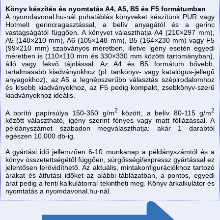
Könyv készítés és nyomtatás A4, A5, B5 és F5 formátumban
A nyomdavonal.hu-nál puhatáblás könyveket készítünk PUR vagy
Kapcsolat
Hotmelt gerincragasztással, a belív anyagától és a gerinc
vastagságától függően. A könyvet választhatja A4 (210×297 mm),
Bejelentkezés
A5 (148×210 mm), A6 (105×148 mm), B5 (164×230 mm) vagy F5
(99×210 mm) szabványos méretben, illetve igény esetén egyedi
Rólunk
méretben is (110×110 mm és 330×330 mm közötti tartományban),
álló vagy fekvő tájolással. Az A4 és B5 formátum bővebb,
tartalmasabb kiadványokhoz (pl. tankönyv- vagy katalógus-jellegű
anyagokhoz), az A5 a legnépszerűbb választás szépirodalomhoz
és kisebb kiadványokhoz, az F5 pedig kompakt, zsebkönyv-szerű
kiadványokhoz ideális.
2
2
A borító papírsúlya 150-350 g/m
között, a belív 80-115 g/m
között választható, igény szerint fényes vagy matt fóliázással. A
példányszámot szabadon megválaszthatja: akár 1 darabtól
egészen 10.000 db-ig.
A gyártási idő jellemzően 6-10 munkanap a példányszámtól és a
könyv összetettségétől függően, sürgősségi/expressz gyártással ez
jelentősen lerövidíthető. Az aktuális, mintakonfigurációkhoz tartozó
árakat és átfutási időket az alábbi táblázatban, a pontos, egyedi
árat pedig a fenti kalkulátorral tekintheti meg. Könyv árkalkulátor és
nyomtatás a nyomdavonal.hu-nál.