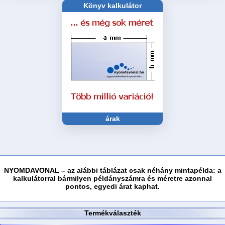
4
Könyv kalkulátor
Ügyfélinformáció
oldalas
Kapcsolat
TÖBBOLDALAS
Gyakran
feltett
kérdések
Leporelló
Füzet
borítóval
Saját
borítós
füzet
árak
Könyv
Prospektus
Spirálozott
NYOMDAVONAL – az alábbi táblázat csak néhány mintapélda: a
kalkulátorral bármilyen példányszámra és méretre azonnal
Jegyzettömb
pontos, egyedi árat kaphat.
Falinaptár
Termékválaszték
Asztali
könyöklő