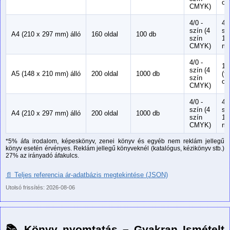
of
CMYK)
4/0 -
4/
szín (4
sz
A4 (210 x 297 mm) álló
160 oldal
100 db
szín
10
CMYK)
mű
4/0 -
1/
szín (4
A5 (148 x 210 mm) álló
200 oldal
1000 db
(f
szín
of
CMYK)
4/0 -
4/
szín (4
sz
A4 (210 x 297 mm) álló
200 oldal
1000 db
szín
10
CMYK)
mű
*5% áfa irodalom, képeskönyv, zenei könyv és egyéb nem reklám jellegű
könyv esetén érvényes. Reklám jellegű könyveknél (katalógus, kézikönyv stb.)
27% az irányadó áfakulcs.
📄 Teljes referencia ár-adatbázis megtekintése (JSON)
Utolsó frissítés: 2026-08-06
📚 Könyv nyomtatás – Gyakran Ismételt