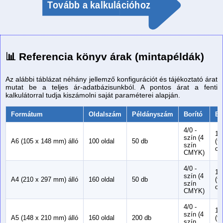
📊 Referencia könyv árak (mintapéldák)
Az alábbi táblázat néhány jellemző konfigurációt és tájékoztató árat
mutat be a teljes ár-adatbázisunkból. A pontos árat a fenti
kalkulátorral tudja kiszámolni saját paraméterei alapján.
Formátum
Oldalszám
Példányszám
Borító
Be
4/0 -
1/
szín (4
A6 (105 x 148 mm) álló
100 oldal
50 db
(f
szín
of
CMYK)
4/0 -
1/
szín (4
A4 (210 x 297 mm) álló
160 oldal
50 db
(f
szín
of
CMYK)
4/0 -
1/
szín (4
A5 (148 x 210 mm) álló
160 oldal
200 db
(f
szín