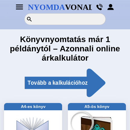
×
×
TERMÉKEK
Nyomdai
segédprogramok
Könyvnyomtatás már 1
1-
PDF
példánytól – Azonnali online
2
ellenőrző
OLDALAS
nyomtatási
árkalkulátor
adataihoz
Szórólap
Könyvborító
gerinc
Névjegy
vastagság
kalkulátor
Plakát
Nyomdai
Képeslap
Pdf
előállítási
Levélpapír
útmutató
A4-es könyv
A5-ös könyv
Meghívó
Formátum
minta
Egyedi
letöltése
méret