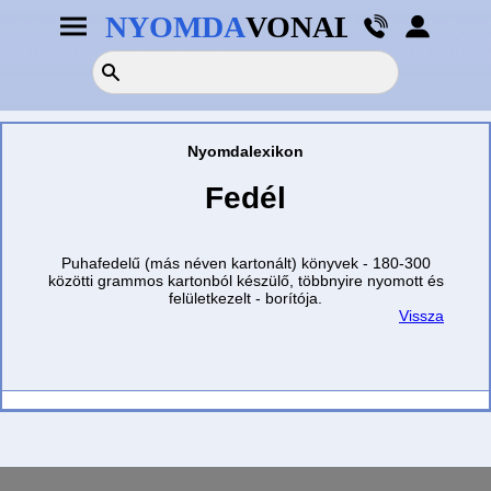
×
×
TERMÉKEK
Nyomdai
segédprogramok
Nyomdalexikon
1-
PDF
2
Fedél
ellenőrző
OLDALAS
nyomtatási
adataihoz
Szórólap
Könyvborító
Puhafedelű (más néven kartonált) könyvek - 180-300
gerinc
Névjegy
közötti grammos kartonból készülő, többnyire nyomott és
vastagság
felületkezelt - borítója.
kalkulátor
Plakát
Vissza
Nyomdai
Képeslap
Pdf
előállítási
Levélpapír
útmutató
Meghívó
Formátum
minta
Egyedi
letöltése
méret