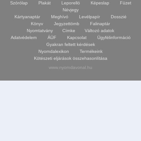
Szórólap
Plakát
Leporelló
Képeslap
Füzet
Végtermék
Címke
súly
Névjegy
kalkulátor
Üdvözlőlap
Kártyanaptár
Meghívó
Levélpapír
Dosszié
Könyv
Jegyzettömb
Falinaptár
DPI-
Kártyanaptár
PIXEL-
Nyomtatvány
Címke
Változó adatok
MM
Adatvédelem
ÁÜF
Kapcsolat
Ügyfélinformáció
számoló
4
Gyakran feltett kérdések
a
OLDALAS
képekhez
Nyomdalexikon
Termékeink
Kötészeti eljárások összehasonlítása
4
oldal
www.nyomdavonal.hu
Rendelési
szórólap
információk
CD
Megrendelés
borító
menete
Kártyanaptár
5%
engedmény
Meghívó
Általános
Dosszié
üzleti
feltételek
Névjegy
Adatvédelem
Üdvözlő