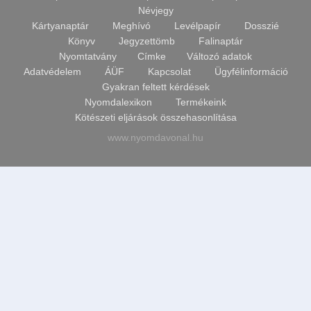
Végtermék
Címke
Névjegy
súly
Kártyanaptár
Meghívó
Levélpapír
Dosszié
kalkulátor
Üdvözlőlap
Könyv
Jegyzettömb
Falinaptár
DPI-
Kártyanaptár
Nyomtatvány
Címke
Változó adatok
PIXEL-
Adatvédelem
ÁÜF
Kapcsolat
Ügyfélinformáció
MM
Gyakran feltett kérdések
számoló
4
a
Nyomdalexikon
Termékeink
OLDALAS
képekhez
Kötészeti eljárások összehasonlítása
4
www.nyomdavonal.hu
oldal
Rendelési
szórólap
információk
CD
Megrendelés
borító
menete
Kártyanaptár
5%
engedmény
Meghívó
Általános
Dosszié
üzleti
feltételek
Névjegy
Adatvédelem
Üdvözlő