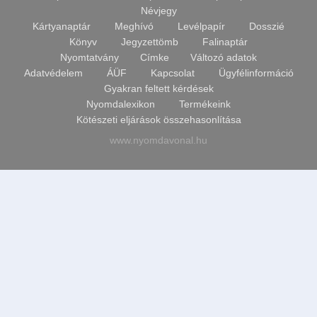
Végtermék
Címke
Névjegy
súly
Kártyanaptár
Meghívó
Levélpapír
Dosszié
kalkulátor
Üdvözlőlap
Könyv
Jegyzettömb
Falinaptár
DPI-
Kártyanaptár
Nyomtatvány
Címke
Változó adatok
PIXEL-
Adatvédelem
ÁÜF
Kapcsolat
Ügyfélinformáció
MM
Gyakran feltett kérdések
számoló
4
a
Nyomdalexikon
Termékeink
OLDALAS
képekhez
Kötészeti eljárások összehasonlítása
4
www.nyomdavonal.hu
oldal
Rendelési
szórólap
információk
CD
Megrendelés
borító
menete
Kártyanaptár
5%
engedmény
Meghívó
Általános
Dosszié
üzleti
feltételek
Névjegy
Adatvédelem
Üdvözlő