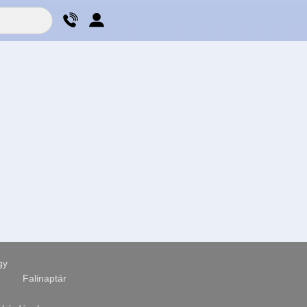
×
×
gy
Falinaptár