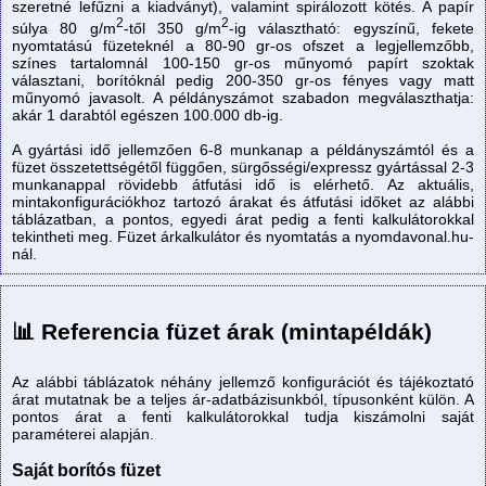
szeretné lefűzni a kiadványt), valamint spirálozott kötés. A papír
2
2
súlya 80 g/m
-től 350 g/m
-ig választható: egyszínű, fekete
nyomtatású füzeteknél a 80-90 gr-os ofszet a legjellemzőbb,
színes tartalomnál 100-150 gr-os műnyomó papírt szoktak
választani, borítóknál pedig 200-350 gr-os fényes vagy matt
műnyomó javasolt. A példányszámot szabadon megválaszthatja:
akár 1 darabtól egészen 100.000 db-ig.
A gyártási idő jellemzően 6-8 munkanap a példányszámtól és a
füzet összetettségétől függően, sürgősségi/expressz gyártással 2-3
munkanappal rövidebb átfutási idő is elérhető. Az aktuális,
mintakonfigurációkhoz tartozó árakat és átfutási időket az alábbi
táblázatban, a pontos, egyedi árat pedig a fenti kalkulátorokkal
tekintheti meg. Füzet árkalkulátor és nyomtatás a nyomdavonal.hu-
nál.
📊 Referencia füzet árak (mintapéldák)
Az alábbi táblázatok néhány jellemző konfigurációt és tájékoztató
árat mutatnak be a teljes ár-adatbázisunkból, típusonként külön. A
pontos árat a fenti kalkulátorokkal tudja kiszámolni saját
paraméterei alapján.
Saját borítós füzet