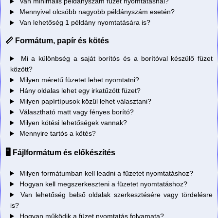
Van minimális példányszám füzet nyomtatásnál?
Mennyivel olcsóbb nagyobb példányszám esetén?
Van lehetőség 1 példány nyomtatására is?
📏 Formátum, papír és kötés
Mi a különbség a saját borítós és a borítóval készülő füzet
között?
Milyen méretű füzetet lehet nyomtatni?
Hány oldalas lehet egy irkatűzött füzet?
Milyen papírtípusok közül lehet választani?
Választható matt vagy fényes borító?
Milyen kötési lehetőségek vannak?
Mennyire tartós a kötés?
🖥️ Fájlformátum és előkészítés
Milyen formátumban kell leadni a füzetet nyomtatáshoz?
Hogyan kell megszerkeszteni a füzetet nyomtatáshoz?
Van lehetőség belső oldalak szerkesztésére vagy tördelésre
is?
Hogyan működik a füzet nyomtatás folyamata?