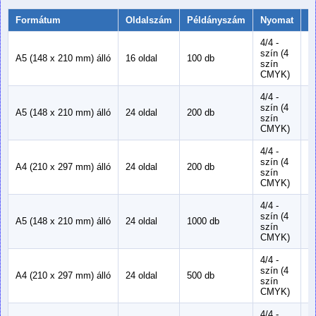
Formátum
Oldalszám
Példányszám
Nyomat
P
4/4 -
szín (4
1
A5 (148 x 210 mm) álló
16 oldal
100 db
szín
m
CMYK)
4/4 -
szín (4
1
A5 (148 x 210 mm) álló
24 oldal
200 db
szín
m
CMYK)
4/4 -
szín (4
1
A4 (210 x 297 mm) álló
24 oldal
200 db
szín
m
CMYK)
4/4 -
szín (4
1
A5 (148 x 210 mm) álló
24 oldal
1000 db
szín
m
CMYK)
4/4 -
szín (4
1
A4 (210 x 297 mm) álló
24 oldal
500 db
szín
m
CMYK)
4/4 -