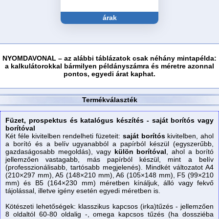
árak
Kapcsolat
Bejelentkezés
Rólunk
NYOMDAVONAL – az alábbi táblázatok csak néhány mintapélda:
a kalkulátorokkal bármilyen példányszámra és méretre azonnal
pontos, egyedi árat kaphat.
Termékválaszték
Füzet, prospektus és katalógus készítés - saját borítós vagy
borítóval
Két féle kivitelben rendelheti füzeteit:
saját borítós
kivitelben, ahol
a borító és a belív ugyanabból a papírból készül (egyszerűbb,
gazdaságosabb megoldás), vagy
külön borítóval
, ahol a borító
jellemzően vastagabb, más papírból készül, mint a belív
(professzionálisabb, tartósabb megjelenés). Mindkét változatot A4
(210×297 mm), A5 (148×210 mm), A6 (105×148 mm), F5 (99×210
mm) és B5 (164×230 mm) méretben kínáljuk, álló vagy fekvő
tájolással, illetve igény esetén egyedi méretben is.
Kötészeti lehetőségek: klasszikus kapcsos (irka)tűzés - jellemzően
8 oldaltól 60-80 oldalig -, omega kapcsos tűzés (ha dossziéba