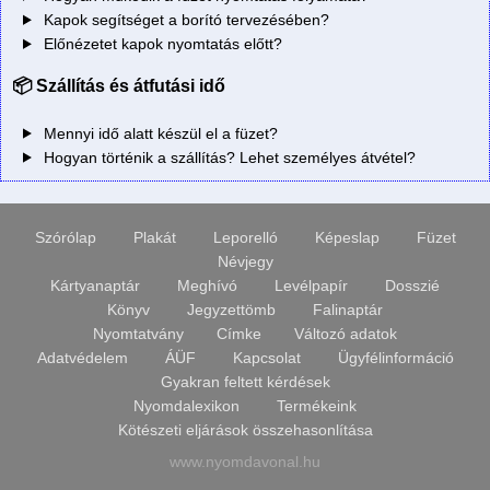
Kapok segítséget a borító tervezésében?
Előnézetet kapok nyomtatás előtt?
📦 Szállítás és átfutási idő
Mennyi idő alatt készül el a füzet?
Hogyan történik a szállítás? Lehet személyes átvétel?
Szórólap
Plakát
Leporelló
Képeslap
Füzet
Névjegy
Kártyanaptár
Meghívó
Levélpapír
Dosszié
Könyv
Jegyzettömb
Falinaptár
Nyomtatvány
Címke
Változó adatok
Adatvédelem
ÁÜF
Kapcsolat
Ügyfélinformáció
Gyakran feltett kérdések
Nyomdalexikon
Termékeink
Kötészeti eljárások összehasonlítása
www.nyomdavonal.hu