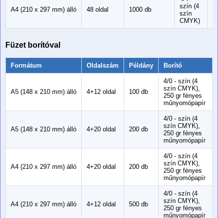
szín (4
1
A4 (210 x 297 mm) álló
48 oldal
1000 db
szín
m
CMYK)
Füzet borítóval
Formátum
Oldalszám
Példány
Borító
4/0 - szín (4
szín CMYK),
A5 (148 x 210 mm) álló
4+12 oldal
100 db
250 gr fényes
műnyomópapír
4/0 - szín (4
szín CMYK),
A5 (148 x 210 mm) álló
4+20 oldal
200 db
250 gr fényes
műnyomópapír
4/0 - szín (4
szín CMYK),
A4 (210 x 297 mm) álló
4+20 oldal
200 db
250 gr fényes
műnyomópapír
4/0 - szín (4
szín CMYK),
A4 (210 x 297 mm) álló
4+12 oldal
500 db
250 gr fényes
műnyomópapír