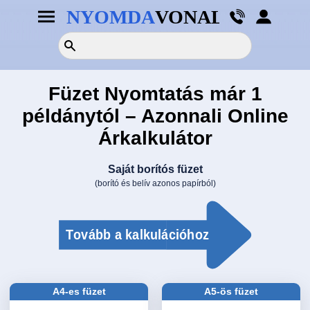
×
×
TERMÉKEK
Nyomdai
segédprogramok
Füzet Nyomtatás már 1
1-
PDF
példánytól – Azonnali Online
2
ellenőrző
OLDALAS
nyomtatási
Árkalkulátor
adataihoz
Szórólap
Könyvborító
Saját borítós füzet
gerinc
Névjegy
(borító és belív azonos papírból)
vastagság
kalkulátor
Plakát
Nyomdai
Képeslap
Pdf
előállítási
Levélpapír
útmutató
Meghívó
Formátum
minta
Egyedi
A4-es füzet
A5-ös füzet
letöltése
méret