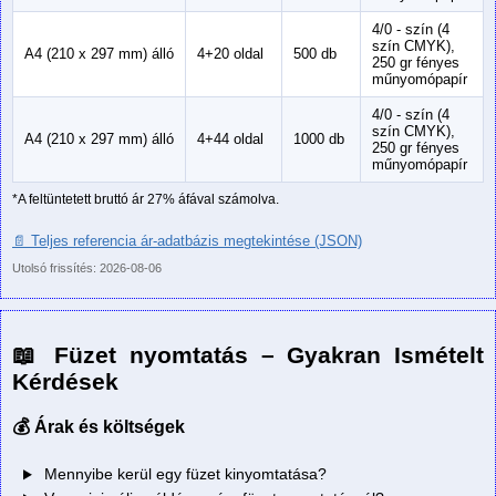
4/0 - szín (4
szín CMYK),
A4 (210 x 297 mm) álló
4+20 oldal
500 db
250 gr fényes
műnyomópapír
4/0 - szín (4
szín CMYK),
A4 (210 x 297 mm) álló
4+44 oldal
1000 db
250 gr fényes
műnyomópapír
*A feltüntetett bruttó ár 27% áfával számolva.
📄 Teljes referencia ár-adatbázis megtekintése (JSON)
Utolsó frissítés: 2026-08-06
📖 Füzet nyomtatás – Gyakran Ismételt
Kérdések
💰 Árak és költségek
Mennyibe kerül egy füzet kinyomtatása?